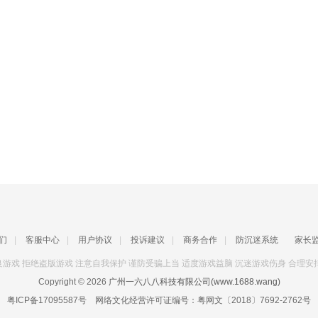
们
|
客服中心
|
用户协议
|
投诉建议
|
商务合作
|
防沉迷系统
家长
游戏 拒绝盗版游戏 注意自我保护 谨防受骗上当 适度游戏益脑 沉迷游戏伤身 合理安
Copyright © 2026
广州一六八八科技有限公司(www.1688.wang)
粤ICP备17095587号
网络文化经营许可证编号：
粤网文〔2018〕7692-2762号