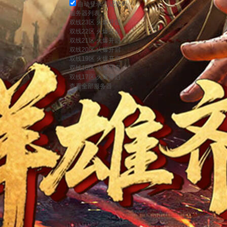
自动登录
忘记密码
服务器列表
双线23区
火爆开启
双线22区
火爆开启
双线21区
火爆开启
双线20区
火爆开启
双线19区
火爆开启
双线18区
火爆开启
双线17区
火爆开启
查看全部服务器