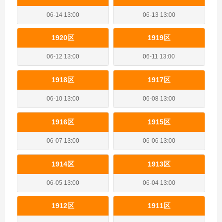
06-14 13:00
06-13 13:00
1920区
1919区
06-12 13:00
06-11 13:00
1918区
1917区
06-10 13:00
06-08 13:00
1916区
1915区
06-07 13:00
06-06 13:00
1914区
1913区
06-05 13:00
06-04 13:00
1912区
1911区