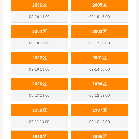
2006区
2005区
09-20 13:00
09-19 13:00
2004区
2003区
09-18 13:00
09-17 13:00
2002区
2001区
09-16 13:00
09-14 13:00
2000区
1999区
09-13 13:00
09-12 13:00
1998区
1997区
09-11 13:00
09-10 13:00
1996区
1995区