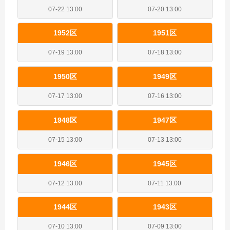
07-22 13:00
07-20 13:00
1952区
1951区
07-19 13:00
07-18 13:00
1950区
1949区
07-17 13:00
07-16 13:00
1948区
1947区
07-15 13:00
07-13 13:00
1946区
1945区
07-12 13:00
07-11 13:00
1944区
1943区
07-10 13:00
07-09 13:00