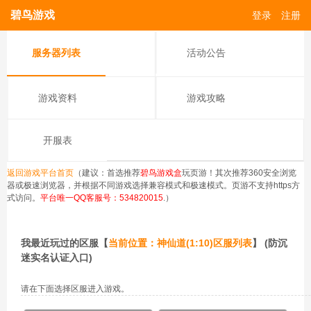
碧鸟游戏
登录
注册
服务器列表
活动公告
游戏资料
游戏攻略
开服表
返回游戏平台首页
（建议：首选推荐
碧鸟游戏盒
玩页游！其次推荐360安全浏览
器或极速浏览器，并根据不同游戏选择兼容模式和极速模式。页游不支持https方
式访问。
平台唯一QQ客服号：534820015
.）
我最近玩过的区服【
当前位置：神仙道(1:10)区服列表
】
(防沉
迷实名认证入口)
请在下面选择区服进入游戏。