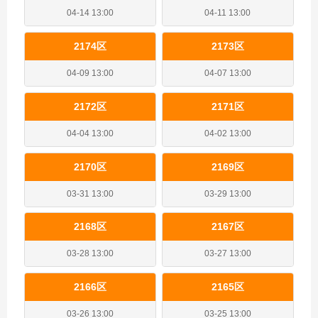
04-14 13:00
04-11 13:00
2174区
2173区
04-09 13:00
04-07 13:00
2172区
2171区
04-04 13:00
04-02 13:00
2170区
2169区
03-31 13:00
03-29 13:00
2168区
2167区
03-28 13:00
03-27 13:00
2166区
2165区
03-26 13:00
03-25 13:00