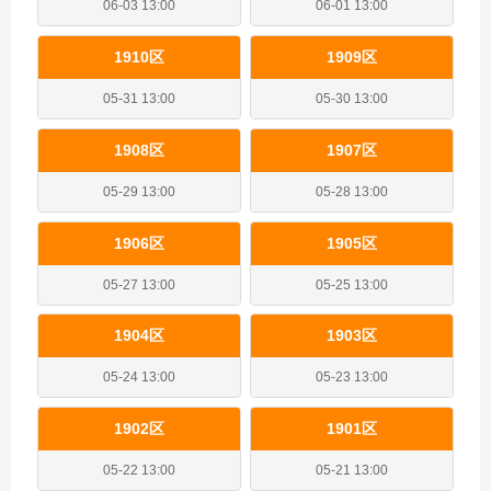
06-03 13:00
06-01 13:00
1910区
1909区
05-31 13:00
05-30 13:00
1908区
1907区
05-29 13:00
05-28 13:00
1906区
1905区
05-27 13:00
05-25 13:00
1904区
1903区
05-24 13:00
05-23 13:00
1902区
1901区
05-22 13:00
05-21 13:00