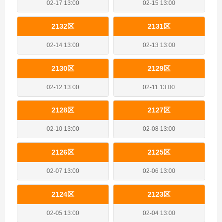
02-17 13:00
02-15 13:00
2132区
2131区
02-14 13:00
02-13 13:00
2130区
2129区
02-12 13:00
02-11 13:00
2128区
2127区
02-10 13:00
02-08 13:00
2126区
2125区
02-07 13:00
02-06 13:00
2124区
2123区
02-05 13:00
02-04 13:00