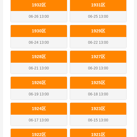
1932区
1931区
06-26 13:00
06-25 13:00
1930区
1929区
06-24 13:00
06-22 13:00
1928区
1927区
06-21 13:00
06-20 13:00
1926区
1925区
06-19 13:00
06-18 13:00
1924区
1923区
06-17 13:00
06-15 13:00
1922区
1921区