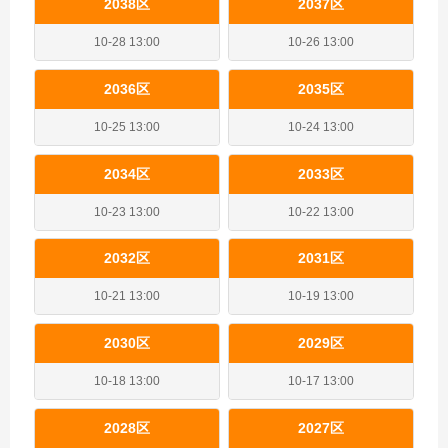
2038区
2037区
10-28 13:00
10-26 13:00
2036区
2035区
10-25 13:00
10-24 13:00
2034区
2033区
10-23 13:00
10-22 13:00
2032区
2031区
10-21 13:00
10-19 13:00
2030区
2029区
10-18 13:00
10-17 13:00
2028区
2027区