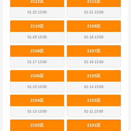
2112区
2111区
01-22 13:00
01-21 13:00
2110区
2109区
01-20 13:00
01-18 13:00
2108区
2107区
01-17 13:00
01-16 13:00
2106区
2105区
01-15 13:00
01-14 13:00
2104区
2103区
01-13 13:00
01-11 13:00
2102区
2101区