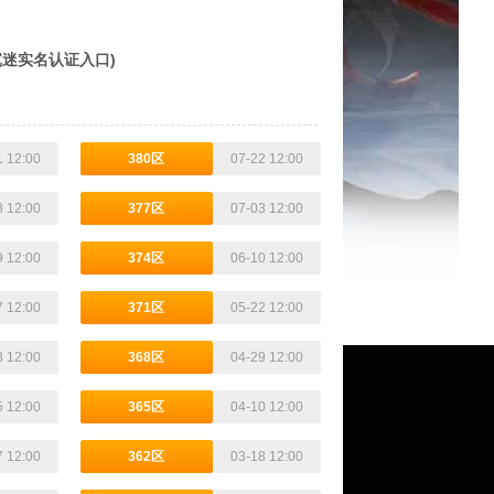
沉迷实名认证入口)
1 12:00
380区
07-22 12:00
8 12:00
377区
07-03 12:00
9 12:00
374区
06-10 12:00
7 12:00
371区
05-22 12:00
8 12:00
368区
04-29 12:00
5 12:00
365区
04-10 12:00
7 12:00
362区
03-18 12:00