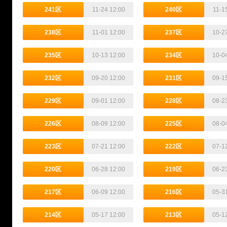
241区
11-24 12:00
240区
11-1
238区
11-01 12:00
237区
10-2
235区
10-13 12:00
234区
10-0
232区
09-20 12:00
231区
09-1
229区
09-01 12:00
228区
08-2
226区
08-09 12:00
225区
08-0
223区
07-21 12:00
222区
07-1
220区
06-28 12:00
219区
06-2
217区
06-09 12:00
216区
05-3
214区
05-17 12:00
213区
05-1