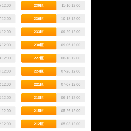
5 12:00
239区
11-10 12:00
7 12:00
236区
10-18 12:00
4 12:00
233区
09-29 12:00
5 12:00
230区
09-06 12:00
3 12:00
227区
08-18 12:00
4 12:00
224区
07-26 12:00
2 12:00
221区
07-07 12:00
3 12:00
218区
06-14 12:00
1 12:00
215区
05-26 12:00
2 12:00
212区
05-03 12:00