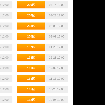
9 12:00
209区
04-14 12:00
1 12:00
206区
03-22 12:00
8 12:00
203区
03-03 12:00
7 12:00
200区
02-08 12:00
5 12:00
197区
01-20 12:00
6 12:00
194区
12-28 12:00
4 12:00
191区
12-09 12:00
5 12:00
188区
11-16 12:00
2 12:00
185区
10-28 12:00
4 12:00
182区
10-05 12:00