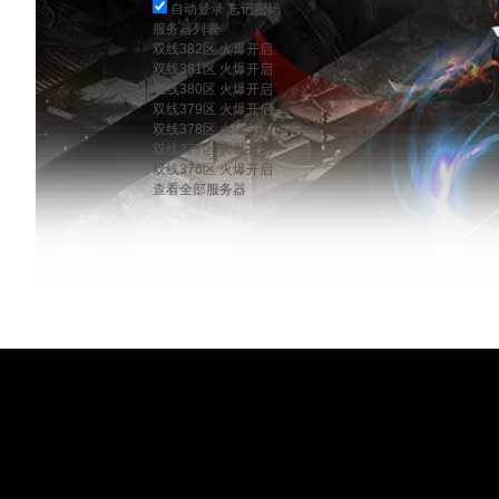
自动登录
忘记密码
服务器列表
双线382区
火爆开启
双线381区
火爆开启
双线380区
火爆开启
双线379区
火爆开启
双线378区
火爆开启
双线377区
火爆开启
双线376区
火爆开启
查看全部服务器