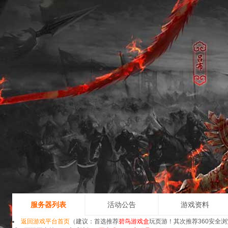
服务器列表
活动公告
游戏资料
返回游戏平台首页
（建议：首选推荐
碧鸟游戏盒
玩页游！其次推荐360安全