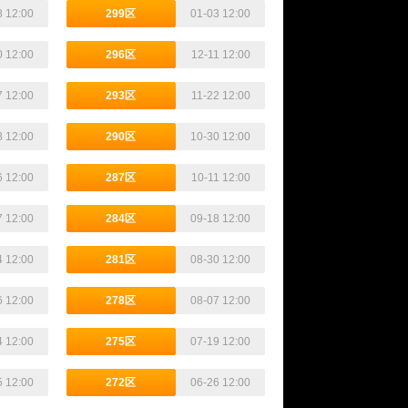
8 12:00
299区
01-03 12:00
0 12:00
296区
12-11 12:00
7 12:00
293区
11-22 12:00
8 12:00
290区
10-30 12:00
6 12:00
287区
10-11 12:00
7 12:00
284区
09-18 12:00
4 12:00
281区
08-30 12:00
6 12:00
278区
08-07 12:00
4 12:00
275区
07-19 12:00
5 12:00
272区
06-26 12:00