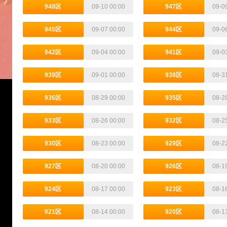
948区
09-10 00:00
947区
09-0
945区
09-07 00:00
944区
09-0
942区
09-04 00:00
941区
09-0
939区
09-01 00:00
938区
08-3
936区
08-29 00:00
935区
08-2
933区
08-26 00:00
932区
08-2
930区
08-23 00:00
929区
08-2
927区
08-20 00:00
926区
08-1
924区
08-17 00:00
923区
08-1
921区
08-14 00:00
920区
08-1