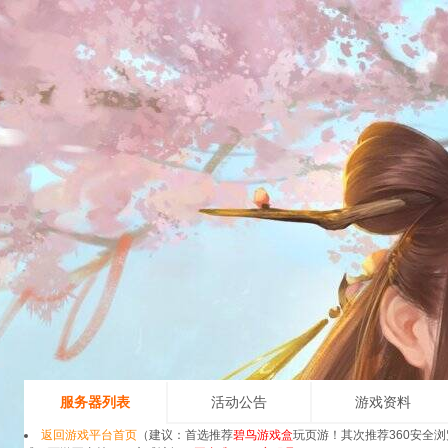
服务器列表
活动公告
游戏资料
返回游戏平台首页
（建议：首选推荐
碧鸟游戏盒
玩页游！其次推荐360安全