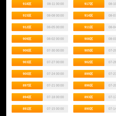
918区
08-11 00:00
917区
08-1
915区
08-08 00:00
914区
08-0
912区
08-05 00:00
911区
08-0
909区
08-02 00:00
908区
08-0
906区
07-30 00:00
905区
07-2
903区
07-27 00:00
902区
07-2
900区
07-24 00:00
899区
07-2
897区
07-21 00:00
896区
07-2
894区
07-18 00:00
893区
07-1
891区
07-15 00:00
890区
07-1