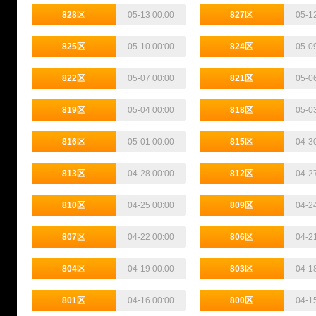
828区
05-13 00:00
827区
05-1
825区
05-10 00:00
824区
05-0
822区
05-07 00:00
821区
05-0
819区
05-04 00:00
818区
05-0
816区
05-01 00:00
815区
04-3
813区
04-28 00:00
812区
04-2
810区
04-25 00:00
809区
04-2
807区
04-22 00:00
806区
04-2
804区
04-19 00:00
803区
04-1
801区
04-16 00:00
800区
04-1