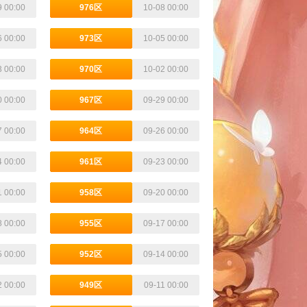
9 00:00
976区
10-08 00:00
6 00:00
973区
10-05 00:00
3 00:00
970区
10-02 00:00
0 00:00
967区
09-29 00:00
7 00:00
964区
09-26 00:00
4 00:00
961区
09-23 00:00
1 00:00
958区
09-20 00:00
8 00:00
955区
09-17 00:00
5 00:00
952区
09-14 00:00
2 00:00
949区
09-11 00:00