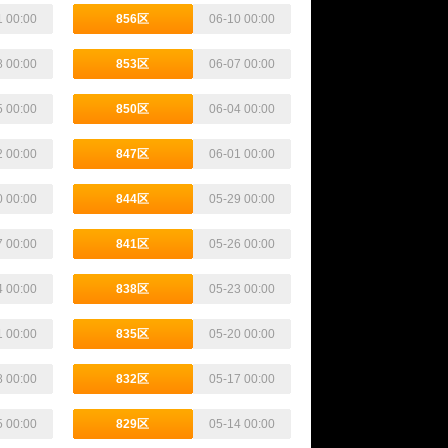
1 00:00
856区
06-10 00:00
8 00:00
853区
06-07 00:00
5 00:00
850区
06-04 00:00
2 00:00
847区
06-01 00:00
0 00:00
844区
05-29 00:00
7 00:00
841区
05-26 00:00
4 00:00
838区
05-23 00:00
1 00:00
835区
05-20 00:00
8 00:00
832区
05-17 00:00
5 00:00
829区
05-14 00:00