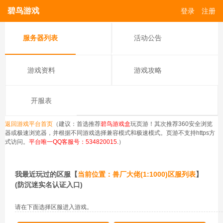
碧鸟游戏
登录
注册
服务器列表
活动公告
游戏资料
游戏攻略
开服表
返回游戏平台首页
（建议：首选推荐
碧鸟游戏盒
玩页游！其次推荐360安全浏览
器或极速浏览器，并根据不同游戏选择兼容模式和极速模式。页游不支持https方
式访问。
平台唯一QQ客服号：534820015
.）
我最近玩过的区服【
当前位置：兽厂大佬(1:1000)区服列表
】
(防沉迷实名认证入口)
请在下面选择区服进入游戏。