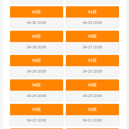
62区
61区
04-30 10:00
04-29 10:00
60区
59区
04-28 10:00
04-27 10:00
58区
57区
04-26 10:00
04-25 10:00
56区
55区
04-24 10:00
04-23 10:00
54区
53区
04-22 10:00
04-21 10:00