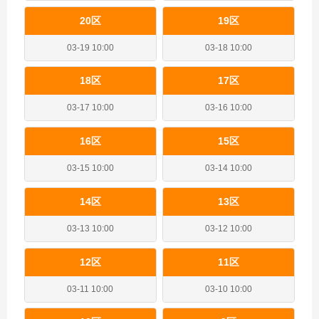
20区
19区
03-19 10:00
03-18 10:00
18区
17区
03-17 10:00
03-16 10:00
16区
15区
03-15 10:00
03-14 10:00
14区
13区
03-13 10:00
03-12 10:00
12区
11区
03-11 10:00
03-10 10:00