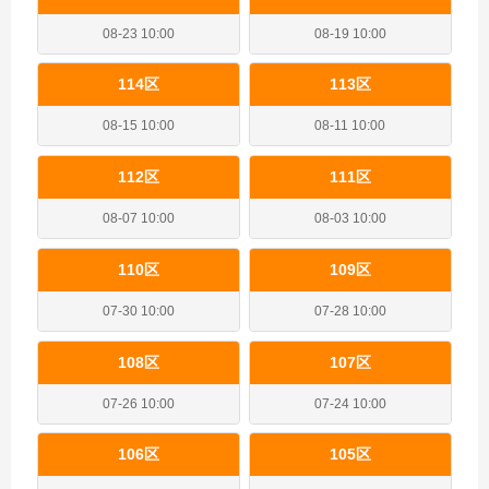
08-23 10:00
08-19 10:00
114区
113区
08-15 10:00
08-11 10:00
112区
111区
08-07 10:00
08-03 10:00
110区
109区
07-30 10:00
07-28 10:00
108区
107区
07-26 10:00
07-24 10:00
106区
105区