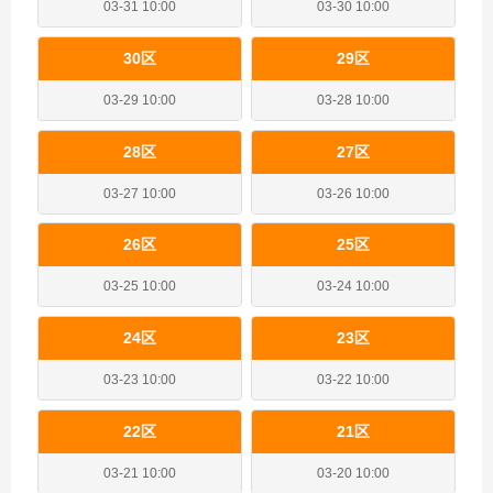
03-31 10:00
03-30 10:00
30区
29区
03-29 10:00
03-28 10:00
28区
27区
03-27 10:00
03-26 10:00
26区
25区
03-25 10:00
03-24 10:00
24区
23区
03-23 10:00
03-22 10:00
22区
21区
03-21 10:00
03-20 10:00