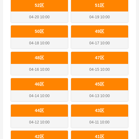
52区
51区
04-20 10:00
04-19 10:00
50区
49区
04-18 10:00
04-17 10:00
48区
47区
04-16 10:00
04-15 10:00
46区
45区
04-14 10:00
04-13 10:00
44区
43区
04-12 10:00
04-11 10:00
42区
41区