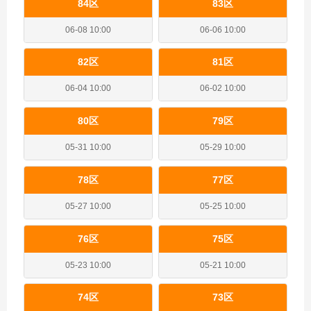
84区
83区
06-08 10:00
06-06 10:00
82区
81区
06-04 10:00
06-02 10:00
80区
79区
05-31 10:00
05-29 10:00
78区
77区
05-27 10:00
05-25 10:00
76区
75区
05-23 10:00
05-21 10:00
74区
73区