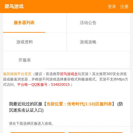
碧鸟游戏
登录
注册
服务器列表
活动公告
游戏资料
游戏攻略
开服表
返回游戏平台首页
（建议：首选推荐
碧鸟游戏盒
玩页游！其次推荐360安全浏览
器或极速浏览器，并根据不同游戏选择兼容模式和极速模式。页游不支持https方
式访问。
平台唯一QQ客服号：534820015
.）
我最近玩过的区服【
当前位置：传奇时代(1:10)区服列表
】
(防
沉迷实名认证入口)
请在下面选择区服进入游戏。