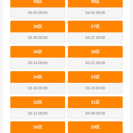
40区
39区
04-05 09:00
04-02 09:00
38区
37区
03-30 09:00
03-27 09:00
36区
35区
03-24 09:00
03-21 09:00
34区
33区
03-18 09:00
03-15 09:00
32区
31区
03-12 09:00
03-09 09:00
30区
29区