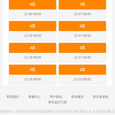
8区
7区
12-30 09:00
12-27 09:00
6区
5区
12-24 09:00
12-21 09:00
4区
3区
12-18 09:00
12-17 09:00
2区
1区
12-16 09:00
12-15 09:00
联系我们
|
客服中心
|
用户协议
|
投诉建议
|
防沉迷系统
家长监护工程
健康游戏：抵制不良游戏 拒绝盗版游戏 注意自我保护 谨防受骗上当 适度游戏益脑 沉