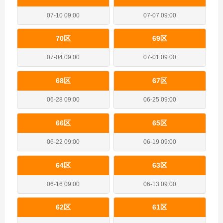
07-10 09:00
07-07 09:00
70区
69区
07-04 09:00
07-01 09:00
68区
67区
06-28 09:00
06-25 09:00
66区
65区
06-22 09:00
06-19 09:00
64区
63区
06-16 09:00
06-13 09:00
62区
61区