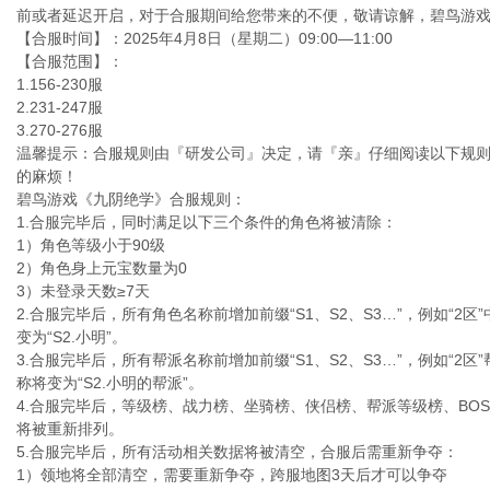
前或者延迟开启，对于合服期间给您带来的不便，敬请谅解，碧鸟游
【合服时间】：2025年4月8日（星期二）09:00—11:00
【合服范围】：
1.156-230服
2.231-247服
3.270-276服
温馨提示：合服规则由『研发公司』决定，请『亲』仔细阅读以下规
的麻烦！
碧鸟游戏《九阴绝学》合服规则：
1.合服完毕后，同时满足以下三个条件的角色将被清除：
1）角色等级小于90级
2）角色身上元宝数量为0
3）未登录天数≥7天
2.合服完毕后，所有角色名称前增加前缀“S1、S2、S3…”，例如“2
变为“S2.小明”。
3.合服完毕后，所有帮派名称前增加前缀“S1、S2、S3…”，例如“2
称将变为“S2.小明的帮派”。
4.合服完毕后，等级榜、战力榜、坐骑榜、侠侣榜、帮派等级榜、BO
将被重新排列。
5.合服完毕后，所有活动相关数据将被清空，合服后需重新争夺：
1）领地将全部清空，需要重新争夺，跨服地图3天后才可以争夺