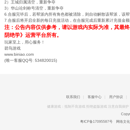
2）王城归属清空，重新争夺
3）华山论剑称号清空，重新争夺
6.合服完毕后，若帮派内所有角色都被清除，则自动解散该帮派，该
7.合服后将开启全新的每日充值活动，在合服完成后重新累计充值金额
注：公告内容仅供参考，请以游戏内实际为准，其最终
阴绝学》运营平台所有。
玩家至上，用心服务！
碧鸟游戏
www.biniao.com
(唯一客服QQ号: 534820015)
联系我们
|
客服中心
|
用户协议
|
健康游戏：抵制不良游戏 拒绝盗版游戏 注意自我保护 
Copyr
粤ICP备17095587号
网络文化