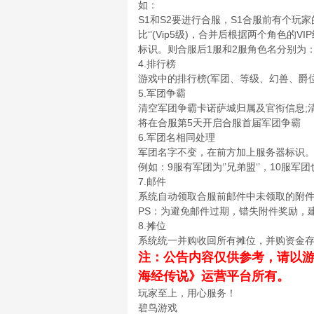
如：
S1和S2要进行合服，S1合服前有个玩家的
比‘’(Vip5级)，合并后根据两个角色
标识。则合服后1服和2服角色名分别为：s
4.排行榜
游戏中的排行榜(军团、等级、幻兽、爵
5.军团争霸
清空军团争霸卡诺萨城归属及官衔信息;
将在合服第5天开启合服首届军团争霸
6.军团名相同处理
军团名字不变，在前方加上服务器标识
例如：9服有军团为‘’兄弟盟‘’，10服军团也有
7.邮件
系统自动领取合服前邮件中未领取的附
PS：为避免邮件过期，错失附件奖励，
8.摊位
系统统一并购收回所有摊位，并购资金存
注：公告内容仅供参考，请以
海经传说》运营平台所有。
玩家至上，用心服务！
碧鸟游戏