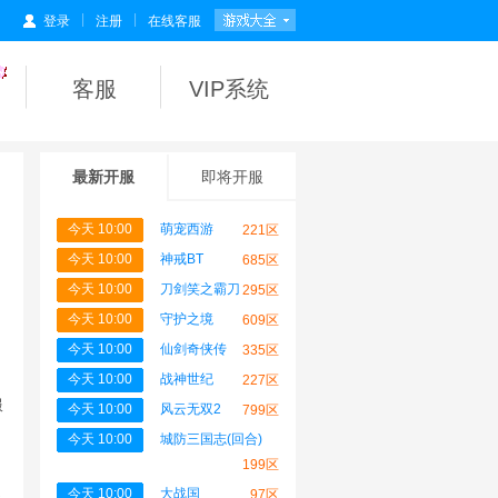
|
|
登录
注册
在线客服
客服
VIP系统
最新开服
即将开服
今天 10:00
萌宠西游
221区
今天 10:00
神戒BT
685区
今天 10:00
刀剑笑之霸刀
295区
今天 10:00
守护之境
609区
今天 10:00
仙剑奇侠传
335区
间
今天 10:00
战神世纪
227区
服
今天 10:00
风云无双2
799区
今天 10:00
城防三国志(回合)
199区
提
今天 10:00
大战国
97区