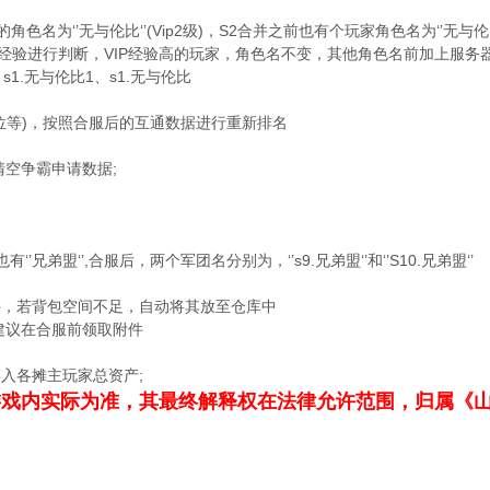
角色名为‘’无与伦比‘’(Vip2级)，S2合并之前也有个玩家角色名为‘’无与伦
的VIP经验进行判断，VIP经验高的玩家，角色名不变，其他角色名前加上服务
1.无与伦比1、s1.无与伦比
位等)，按照合服后的互通数据进行重新排名
清空争霸申请数据;
。
‘’兄弟盟‘’,合服后，两个军团名分别为，‘’s9.兄弟盟‘’和‘’S10.兄弟盟‘’
件，若背包空间不足，自动将其放至仓库中
建议在合服前领取附件
入各摊主玩家总资产;
游戏内实际为准，其最终解释权在法律允许范围，归属《