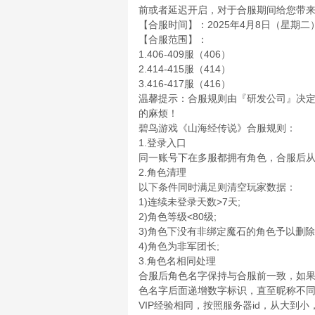
前或者延迟开启，对于合服期间给您带
【合服时间】：2025年4月8日（星期二）10
【合服范围】：
1.406-409服（406）
2.414-415服（414）
3.416-417服（416）
温馨提示：合服规则由『研发公司』决
的麻烦！
碧鸟游戏《山海经传说》合服规则：
1.登录入口
同一账号下在多服都拥有角色，合服后
2.角色清理
以下条件同时满足则清空玩家数据：
1)连续未登录天数>7天;
2)角色等级<80级;
3)角色下没有非绑定魔石的角色予以删除
4)角色为非军团长;
3.角色名相同处理
合服后角色名字保持与合服前一致，如果
色名字后面递增数字标识，直至昵称不
VIP经验相同，按照服务器id，从大到