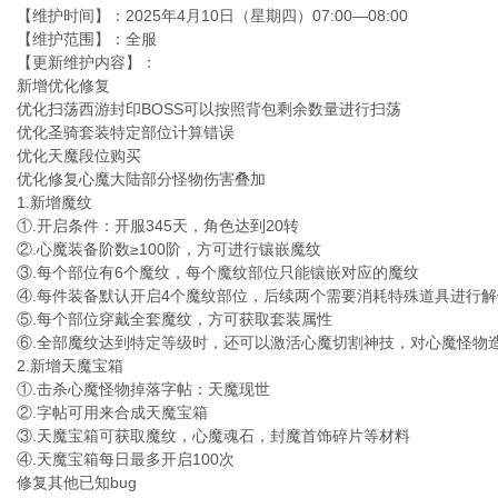
【维护时间】：2025年4月10日（星期四）07:00—08:00
【维护范围】：全服
【更新维护内容】：
新增优化修复
优化扫荡西游封印BOSS可以按照背包剩余数量进行扫荡
优化圣骑套装特定部位计算错误
优化天魔段位购买
优化修复心魔大陆部分怪物伤害叠加
1.新增魔纹
①.开启条件：开服345天，角色达到20转
②.心魔装备阶数≥100阶，方可进行镶嵌魔纹
③.每个部位有6个魔纹，每个魔纹部位只能镶嵌对应的魔纹
④.每件装备默认开启4个魔纹部位，后续两个需要消耗特殊道具进行解
⑤.每个部位穿戴全套魔纹，方可获取套装属性
⑥.全部魔纹达到特定等级时，还可以激活心魔切割神技，对心魔怪物
2.新增天魔宝箱
①.击杀心魔怪物掉落字帖：天魔现世
②.字帖可用来合成天魔宝箱
③.天魔宝箱可获取魔纹，心魔魂石，封魔首饰碎片等材料
④.天魔宝箱每日最多开启100次
修复其他已知bug