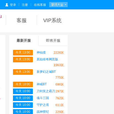
|
|
登录
注册
在线客服
客服
VIP系统
最新开服
即将开服
今天 13:00
神仙道
2226区
今天 13:00
原始传奇网页版
1963区
今天 13:00
新梦幻之城BT
775区
今天 10:00
神戒BT
686区
服
今天 10:00
刀剑笑之霸刀
297区
，
今天 10:00
魂斗三国
762区
合
今天 10:00
守护之境
611区
今天 10:00
战神世纪
提
229区