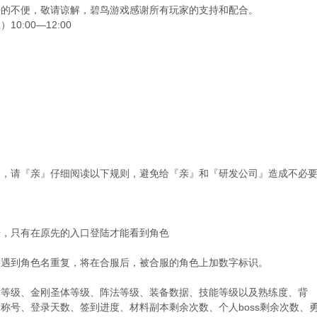
来的不便，敬请谅解，碧鸟游戏感谢所有玩家的支持和配合。
0:00—12:00
定，请『亲』仔细阅读以下规则，避免给『亲』和『研发公司』造成不必
：
陆，只有在原先的入口登陆才能看到角色
果遇到角色名重复，将在合服后，被合服的角色上加数字标识。
体等级、金刚圣体等级、阵法等级、装备数据、技能等级以及熟练度、背
称号、登录天数、签到进度、材料副本剩余次数、个人boss剩余次数、