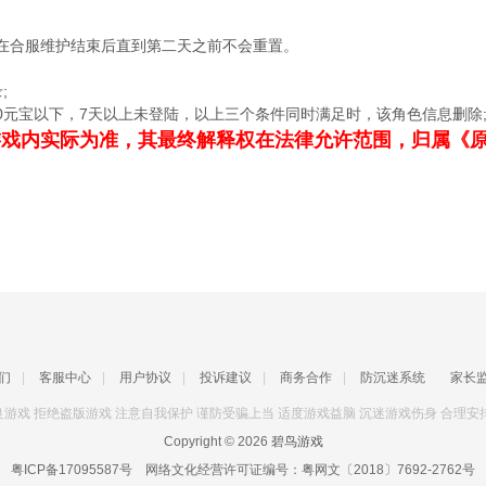
在合服维护结束后直到第二天之前不会重置。
;
20元宝以下，7天以上未登陆，以上三个条件同时满足时，该角色信息删除
游戏内实际为准，其最终解释权在法律允许范围，归属《
。
们
|
客服中心
|
用户协议
|
投诉建议
|
商务合作
|
防沉迷系统
家长
游戏 拒绝盗版游戏 注意自我保护 谨防受骗上当 适度游戏益脑 沉迷游戏伤身 合理安
Copyright © 2026
碧鸟游戏
粤ICP备17095587号
网络文化经营许可证编号：
粤网文〔2018〕7692-2762号