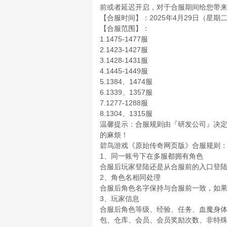
前或者延迟开启，对于合服期间给您带
【合服时间】：2025年4月29日（星期二）1
【合服范围】：
1.1475-1477服
2.1423-1427服
3.1428-1431服
4.1445-1449服
5.1384、1474服
6.1339、1357服
7.1277-1288服
8.1304、1315服
温馨提示：合服规则由『研发公司』决
的麻烦！
碧鸟游戏《原始传奇网页版》合服规则
1、同一账号下在多服都拥有角色
合服后玩家登陆还是从合服前的入口登
2、角色名相同处理
合服后角色名字保持与合服前一致，如
3、玩家信息
合服后角色等级、经验、任务、血魔身
包、仓库、会员、会员奖励次数、非特殊