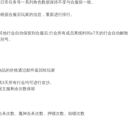
、日常任务等一系列角色数据保持不变与合服前一致。
行根据合服后玩家的信息，重新进行排行。
其他行会自动保留到合服后;行会所有成员离线时间≥7天的行会自动解散
识别号。
物品的价格通过邮件返回给玩家
第3天所有行会均可进行攻沙。
根据主服剩余次数保留
领击杀次数、魔神击杀次数、押镖次数、劫镖次数