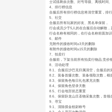
士试练剩余次数、封号等级、离线时间
4、排行榜信息
合服后所有排行榜信息将清空重置，排
5、社交
合服后所有玩家的好友、黑名单保留，
行会成员少于5人的在合服后自动解散，
行会名称有相同的，在行会名称前面加
6、邮件
无附件的接收时间≥3天的删除
有附件的接收时间≥15天的删除
7、拍卖行
合服前，下架当前所有拍卖行物品;竞价
8、活动处理
8.1、合服后沙巴克归属清空，合服后的
8.2、装备首爆次数、装备领取次数，
8.3、保留角色每日礼包累充次数
8.4、保留角色登录天数
8.5、行会地宫状态重置
8.6、保留卧龙山庄圣物采集次数，首
9、寻宝
9.1、清除摸金校尉称号