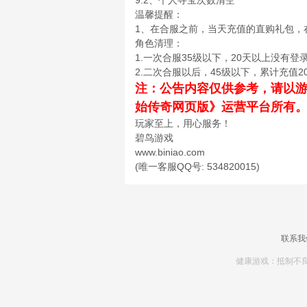
9.2、个人寻宝次数清空
温馨提醒：
1、在合服之前，当天充值的直购礼包，
角色清理：
1.一次合服35级以下，20天以上没有登录
2.二次合服以后，45级以下，累计充值
注：公告内容仅供参考，请以
始传奇网页版》运营平台所有
玩家至上，用心服务！
碧鸟游戏
www.biniao.com
(唯一客服QQ号: 534820015)
联系我
健康游戏：抵制不良