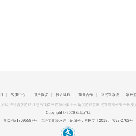
们
|
客服中心
|
用户协议
|
投诉建议
|
商务合作
|
防沉迷系统
家长
游戏 拒绝盗版游戏 注意自我保护 谨防受骗上当 适度游戏益脑 沉迷游戏伤身 合理安
Copyright © 2026
碧鸟游戏
粤ICP备17095587号
网络文化经营许可证编号：
粤网文〔2018〕7692-2762号