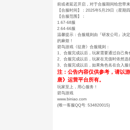
前或者延迟开启，对于合服期间给您带
【合服时间】：2025年5月29日（星期四）0
【合服范围】：
1.67-68服
2.64-66服
温馨提示：合服规则由『研发公司』决
的麻烦！
碧鸟游戏《征唐》合服规则：
1、合服完成以后，玩家需要通过自己角
2、合服完成以后，玩家在充值时依然选
3、合服完成以后，如果角色名在合入服
注：公告内容仅供参考，请以
唐》运营平台所有。
玩家至上，用心服务！
碧鸟游戏
www.biniao.com
(唯一客服QQ号: 534820015)