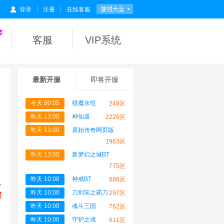
|
|
登录
注册
在线客服
客服
VIP系统
最新开服
即将开服
今天 00:05
猎魔永恒
248区
昨天 13:00
神仙道
2226区
昨天 13:00
原始传奇网页版
1963区
昨天 13:00
新梦幻之城BT
775区
为
昨天 10:00
神戒BT
686区
入
昨天 10:00
刀剑笑之霸刀
297区
前
昨天 10:00
魂斗三国
762区
昨天 10:00
守护之境
提
611区