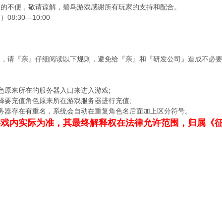
来的不便，敬请谅解，碧鸟游戏感谢所有玩家的支持和配合。
8:30—10:00
定，请『亲』仔细阅读以下规则，避免给『亲』和『研发公司』造成不必
色原来所在的服务器入口来进入游戏;
择要充值角色原来所在游戏服务器进行充值;
务器存在有重名，系统会自动在重复角色名后面加上区分符号。
游戏内实际为准，其最终解释权在法律允许范围，归属《