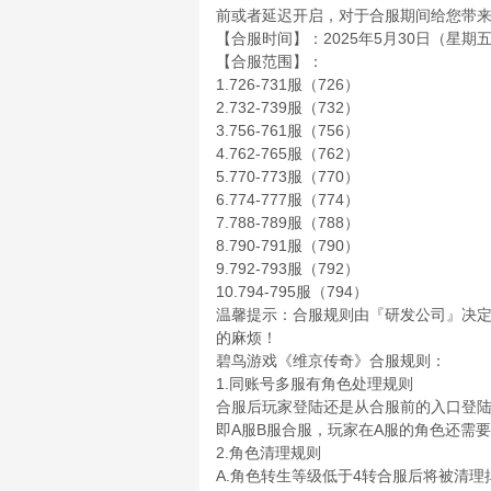
前或者延迟开启，对于合服期间给您带
【合服时间】：2025年5月30日（星期五）0
【合服范围】：
1.726-731服（726）
2.732-739服（732）
3.756-761服（756）
4.762-765服（762）
5.770-773服（770）
6.774-777服（774）
7.788-789服（788）
8.790-791服（790）
9.792-793服（792）
10.794-795服（794）
温馨提示：合服规则由『研发公司』决
的麻烦！
碧鸟游戏《维京传奇》合服规则：
1.同账号多服有角色处理规则
合服后玩家登陆还是从合服前的入口登
即A服B服合服，玩家在A服的角色还需
2.角色清理规则
A.角色转生等级低于4转合服后将被清理