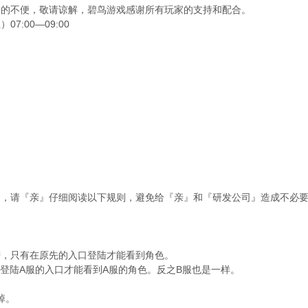
来的不便，敬请谅解，碧鸟游戏感谢所有玩家的支持和配合。
7:00—09:00
定，请『亲』仔细阅读以下规则，避免给『亲』和『研发公司』造成不必
陆，只有在原先的入口登陆才能看到角色。
要登陆A服的入口才能看到A服的角色。反之B服也是一样。
掉。