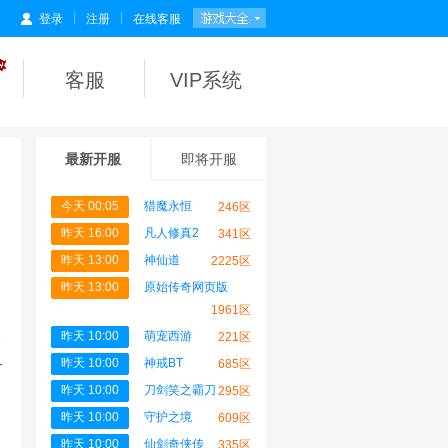
|
|
登录
注册
在线客服
客服
VIP系统
最新开服
即将开服
今天 00:05
猎魔永恒
246区
昨天 16:00
凡人修真2
341区
昨天 13:00
神仙道
2225区
昨天 13:00
原始传奇网页版
1961区
昨天 10:00
萌宠西游
221区
会
务
昨天 10:00
神戒BT
685区
昨天 10:00
刀剑笑之霸刀
295区
昨天 10:00
守护之境
609区
提
昨天 10:00
仙剑奇侠传
335区