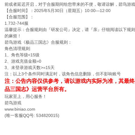
前或者延迟开启，对于合服期间给您带来的不便，敬请谅解，碧鸟游
【合服时间】：2025年5月30日（星期五）10:00—12:00
【合服范围】：
1.732-744服
温馨提示：合服规则由『研发公司』决定，请『亲』仔细阅读以下规
的麻烦！
碧鸟游戏《极品三国志》合服规则：
角色清理规则:
1、角色等级<15级
2、游戏充值金额=0
3、未登录游戏天数>=15天
注：以上3个条件同时满足时，该角色信息删除，但不影响账号
注：公告内容仅供参考，请以游戏内实际为准，其最终
品三国志》运营平台所有。
玩家至上，用心服务！
碧鸟游戏
www.biniao.com
(唯一客服QQ号: 534820015)